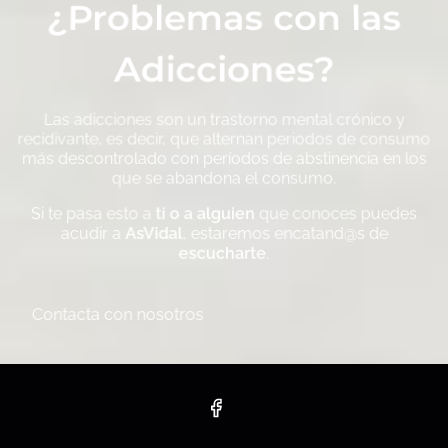
¿Problemas con las
Adicciones?
Las adicciones son un trastorno mental crónico y
recidivante, es decir, que alternan periodos de consumo
más descontrolado con períodos de abstinencia en los
que se abandona el consumo.
Si te pasa esto a
ti o a alguien
que conoces puedes
acudir a
AsVidal
, estaremos encatand@s de
escucharte
.
Contacta con nosotros