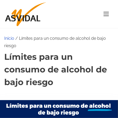
S
a
l
t
a
Inicio
/ Límites para un consumo de alcohol de bajo
r
riesgo
a
Límites para un
l
c
consumo de alcohol de
o
n
bajo riesgo
t
e
n
i
d