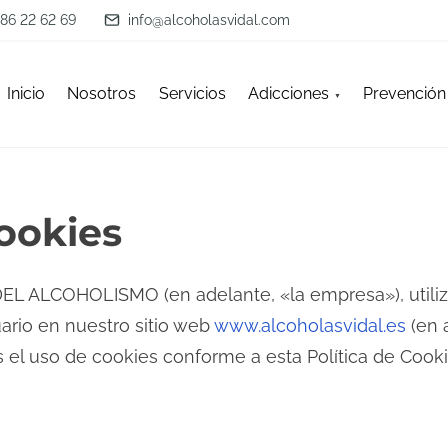
86 22 62 69
info@alcoholasvidal.com
Inicio
Nosotros
Servicios
Adicciones
Prevención 
cookies
L ALCOHOLISMO (en adelante, «la empresa»), utiliz
ario en nuestro sitio web
www.alcoholasvidal.es
(en 
s el uso de cookies conforme a esta Política de Cooki