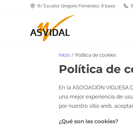
S
R/ Escultor Gregorio Fernández, 8 baixo
9
a
l
t
a
r
Inicio
/ Política de cookies
a
Política de 
l
c
o
En la ASOCIACIÓN VIGUESA DE
n
una mejor experiencia de usu
t
por nuestro sitio web, acepta
e
¿Qué son las cookies?
n